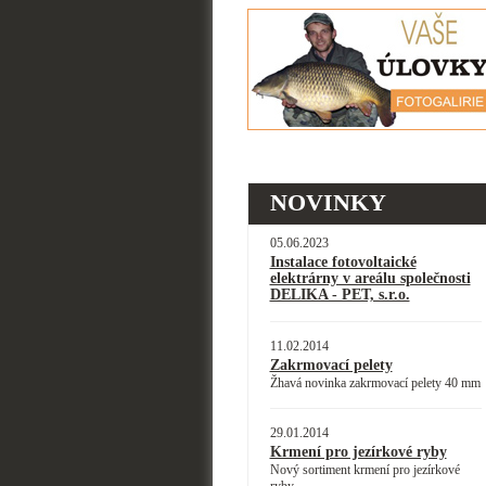
NOVINKY
05.06.2023
Instalace fotovoltaické
elektrárny v areálu společnosti
DELIKA - PET, s.r.o.
11.02.2014
Zakrmovací pelety
Žhavá novinka zakrmovací pelety 40 mm
29.01.2014
Krmení pro jezírkové ryby
Nový sortiment krmení pro jezírkové