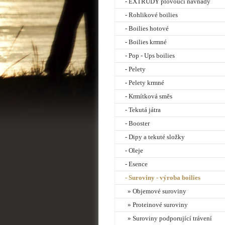
- EXTRUDY plovoucí návnady
- Rohlikové boilies
- Boilies hotové
- Boilies krmné
- Pop - Ups boilies
- Pelety
- Pelety krmné
- Krmítková směs
- Tekutá játra
- Booster
- Dipy a tekuté složky
- Oleje
- Esence
- Suroviny - výroba boilies
» Objemové suroviny
» Proteinové suroviny
» Suroviny podporující trávení