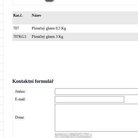
Kat.č.
Název
707
Pšeničný gluten 0,5 Kg
707KG3
Pšeničný gluten 3 Kg
Kontaktní formulář
Jméno:
E-mail:
Dotaz: