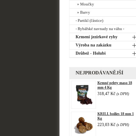
» Moučky
» Barvy
- Partikl (částice)
- Rybářské navnady na váhu -
Krmení jezírkové ryby
Výroba na zakázku
Drůbež - Holubi
NEJPRODÁVANĚJŠÍ
Krmné pelety maso 18
mm 4 Kg
318,47 Kč
(s DPH)
KRILL boilies 18 mm 1
Kg
223,03 Kč
(s DPH)