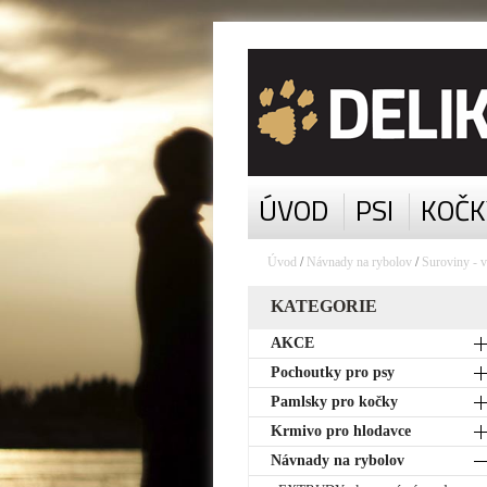
ÚVOD
PSI
KOČK
Úvod
/
Návnady na rybolov
/
Suroviny - v
KATEGORIE
AKCE
Pochoutky pro psy
Pamlsky pro kočky
Krmivo pro hlodavce
Návnady na rybolov