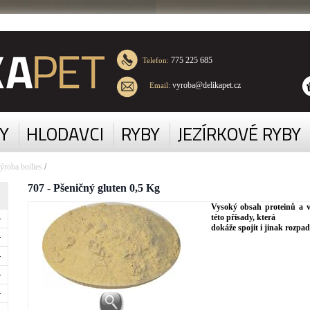
775 225 685
Telefon:
vyroba@delikapet.cz
Email:
Y
HLODAVCI
RYBY
JEZÍRKOVÉ RYBY
ýroba boilies
/
707 - Pšeničný gluten 0,5 Kg
Vysoký obsah proteinů a vý
této přísady, která
dokáže spojit i jinak rozp