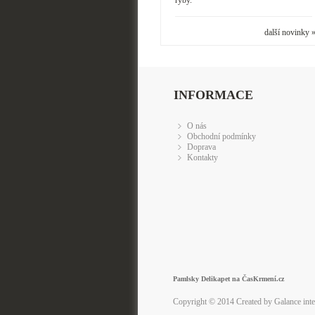
ryby.
další novinky 
INFORMACE
O nás
Obchodní podmínky
Doprava
Kontakty
Pamlsky Delikapet na ČasKrmení.cz
Copyright © 2014 Created by Galance int