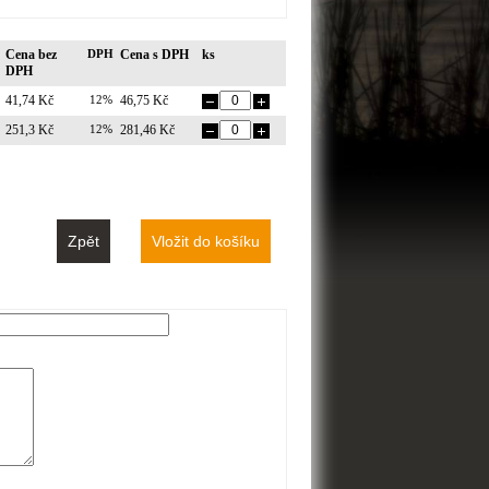
Cena bez
DPH
Cena s DPH
ks
DPH
41,74 Kč
12%
46,75 Kč
251,3 Kč
12%
281,46 Kč