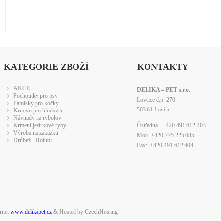
»
KATEGORIE ZBOŽÍ
KONTAKTY
AKCE
DELIKA – PET s.r.o.
Pochoutky pro psy
Lovčice č.p. 270
Pamlsky pro kočky
503 61 Lovčic
Krmivo pro hlodavce
Návnady na rybolov
Krmení jezírkové ryby
Ůstředna. +420 491 612 403
Výroba na zakázku
Mob. +420 775 225 685
Drůbež - Holubi
Fax: +420 491 612 404
ernet
www.delikapet.cz
& Hosted by CzechHosting