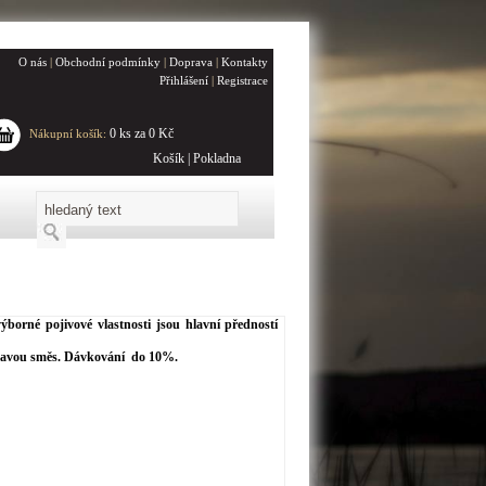
O nás
|
Obchodní podmínky
|
Doprava
|
Kontakty
Přihlášení
|
Registrace
0 ks za 0 Kč
Nákupní košík:
Košík
|
Pokladna
borné pojivové vlastnosti jsou hlavní předností
adavou směs. Dávkování do 10%.