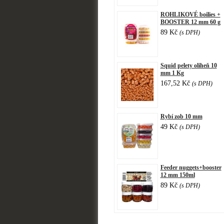
ROHLIKOVÉ boilies +
BOOSTER 12 mm 60 g
89 Kč
(s DPH)
Squid pelety oliheň 10
mm 1 Kg
167,52 Kč
(s DPH)
Rybí zob 10 mm
49 Kč
(s DPH)
Feeder nuggets+booster
12 mm 150ml
89 Kč
(s DPH)