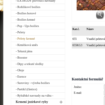
- EXTRUDY plovoucí návnady
- Rohlikové boilies
- Boilies hotové
- Boilies krmné
- Pop - Ups boilies
Kat.č.
Název
- Pelety
- Pelety krmné
655
Vnadící peletov
- Krmítková směs
655KG3
Vnadící peletov
- Tekutá játra
- Booster
- Dipy a tekuté složky
- Oleje
- Esence
Kontaktní formulář
- Suroviny - výroba boilies
Jméno:
- Partikl (částice)
E-mail:
- Rybářské navnady na váhu -
Krmení jezírkové ryby