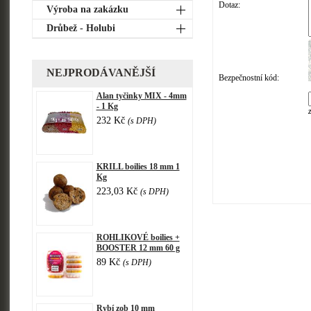
Dotaz:
Výroba na zakázku
Drůbež - Holubi
NEJPRODÁVANĚJŠÍ
Bezpečnostní kód:
Alan tyčinky MIX - 4mm
- 1 Kg
232 Kč
(s DPH)
KRILL boilies 18 mm 1
Kg
223,03 Kč
(s DPH)
ROHLIKOVÉ boilies +
BOOSTER 12 mm 60 g
89 Kč
(s DPH)
Rybí zob 10 mm