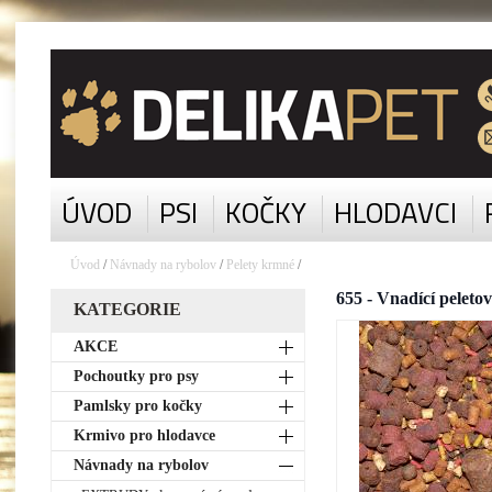
ÚVOD
PSI
KOČKY
HLODAVCI
Úvod
/
Návnady na rybolov
/
Pelety krmné
/
655 - Vnadící peleto
KATEGORIE
AKCE
Pochoutky pro psy
Pamlsky pro kočky
Krmivo pro hlodavce
Návnady na rybolov