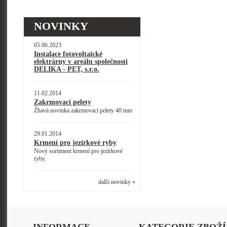
NOVINKY
05.06.2023
Instalace fotovoltaické
elektrárny v areálu společnosti
DELIKA - PET, s.r.o.
11.02.2014
Zakrmovací pelety
Žhavá novinka zakrmovací pelety 40 mm
29.01.2014
Krmení pro jezírkové ryby
Nový sortiment krmení pro jezírkové
ryby.
další novinky »