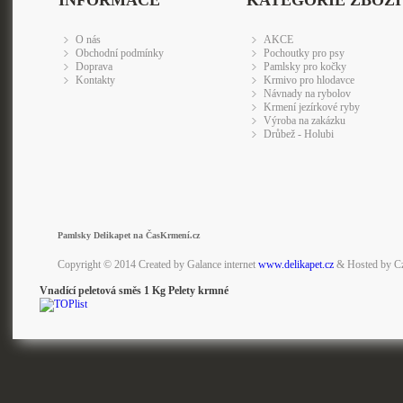
INFORMACE
KATEGORIE ZBOŽÍ
O nás
AKCE
Obchodní podmínky
Pochoutky pro psy
Doprava
Pamlsky pro kočky
Kontakty
Krmivo pro hlodavce
Návnady na rybolov
Krmení jezírkové ryby
Výroba na zakázku
Drůbež - Holubi
Pamlsky Delikapet na ČasKrmení.cz
Copyright © 2014 Created by Galance internet
www.delikapet.cz
& Hosted by C
Vnadící peletová směs 1 Kg Pelety krmné