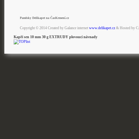
Pamlsky Delikapet na ČasKrmení.cz
Copyright © 2014 Created by Galance internet
www.delikapet.cz
& Hosted by C
Kapří sen 10 mm 30 g EXTRUDY plovoucí návnady