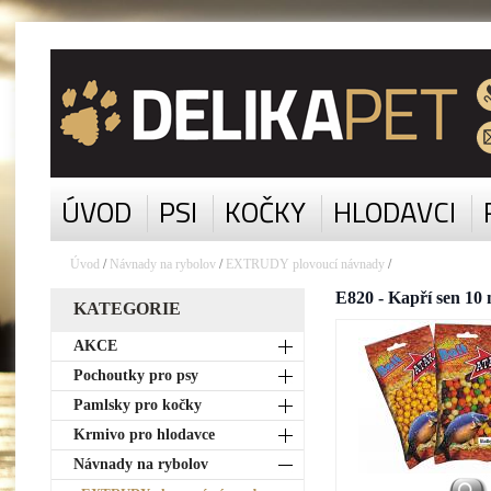
ÚVOD
PSI
KOČKY
HLODAVCI
Úvod
/
Návnady na rybolov
/
EXTRUDY plovoucí návnady
/
E820 - Kapří sen 10
KATEGORIE
AKCE
Pochoutky pro psy
Pamlsky pro kočky
Krmivo pro hlodavce
Návnady na rybolov