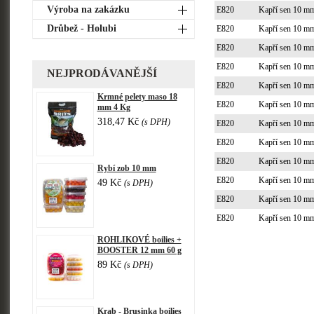
Výroba na zakázku
E820
Kapří sen 10 m
Drůbež - Holubi
E820
Kapří sen 10 m
E820
Kapří sen 10 m
E820
Kapří sen 10 m
NEJPRODÁVANĚJŠÍ
E820
Kapří sen 10 m
Krmné pelety maso 18
E820
Kapří sen 10 m
mm 4 Kg
318,47 Kč
(s DPH)
E820
Kapří sen 10 m
E820
Kapří sen 10 m
E820
Kapří sen 10 m
Rybí zob 10 mm
E820
Kapří sen 10 m
49 Kč
(s DPH)
E820
Kapří sen 10 m
E820
Kapří sen 10 m
ROHLIKOVÉ boilies +
BOOSTER 12 mm 60 g
89 Kč
(s DPH)
Krab - Brusinka boilies