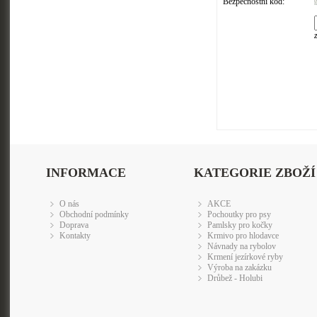
Bezpečnostní kód:
INFORMACE
KATEGORIE ZBOŽÍ
O nás
AKCE
Obchodní podmínky
Pochoutky pro psy
Doprava
Pamlsky pro kočky
Kontakty
Krmivo pro hlodavce
Návnady na rybolov
Krmení jezírkové ryby
Výroba na zakázku
Drůbež - Holubi