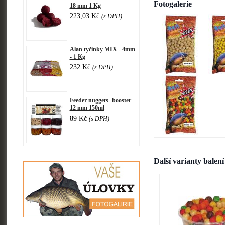
Fotogalerie
18 mm 1 Kg
223,03 Kč
(s DPH)
Alan tyčinky MIX - 4mm
- 1 Kg
232 Kč
(s DPH)
Feeder nuggets+booster
12 mm 150ml
89 Kč
(s DPH)
Další varianty balení