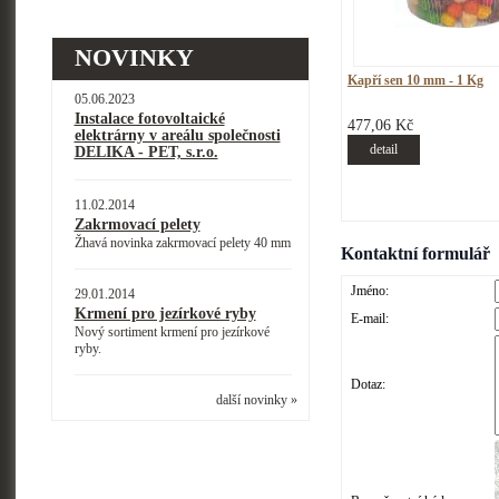
NOVINKY
Kapří sen 10 mm - 1 Kg
05.06.2023
Instalace fotovoltaické
477,06 Kč
elektrárny v areálu společnosti
detail
DELIKA - PET, s.r.o.
11.02.2014
Zakrmovací pelety
Žhavá novinka zakrmovací pelety 40 mm
Kontaktní formulář
Jméno:
29.01.2014
Krmení pro jezírkové ryby
E-mail:
Nový sortiment krmení pro jezírkové
ryby.
Dotaz:
další novinky »