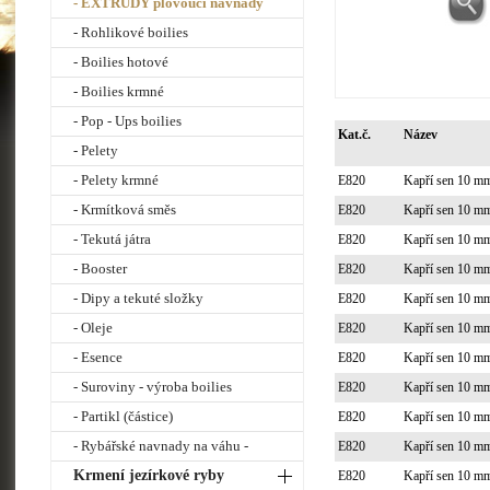
- EXTRUDY plovoucí návnady
- Rohlikové boilies
- Boilies hotové
- Boilies krmné
- Pop - Ups boilies
Kat.č.
Název
- Pelety
- Pelety krmné
E820
Kapří sen 10 m
- Krmítková směs
E820
Kapří sen 10 m
- Tekutá játra
E820
Kapří sen 10 m
- Booster
E820
Kapří sen 10 m
- Dipy a tekuté složky
E820
Kapří sen 10 m
- Oleje
E820
Kapří sen 10 m
- Esence
E820
Kapří sen 10 m
- Suroviny - výroba boilies
E820
Kapří sen 10 m
- Partikl (částice)
E820
Kapří sen 10 m
- Rybářské navnady na váhu -
E820
Kapří sen 10 m
Krmení jezírkové ryby
E820
Kapří sen 10 m